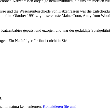
 schönen Katzenrassen diejenige herauszufinden, die uns am meisten zus
isse und die Wesensunterschiede von Katzenrassen war die Entscheidun
n und im Oktober 1991 zog unsere erste Maine Coon, Anny from Woody
ere Katzenbabies geputzt und erzogen und war der geduldige Spielgefähr
en. Ein Nachfolger für ihn ist nicht in Sicht.
d.
uch in natura kennenlernen.
Kontaktieren Sie uns!