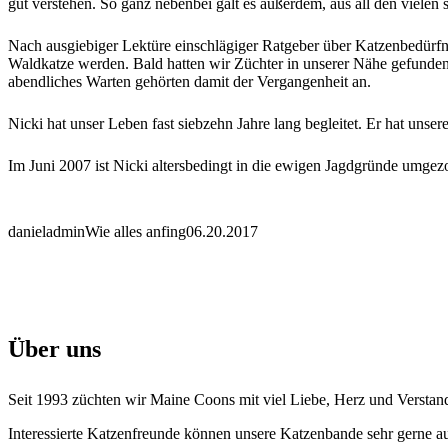
gut verstehen. So ganz nebenbei galt es außerdem, aus all den vielen
Nach ausgiebiger Lektüre einschlägiger Ratgeber über Katzenbedürfn
Waldkatze werden. Bald hatten wir Züchter in unserer Nähe gefunde
abendliches Warten gehörten damit der Vergangenheit an.
Nicki hat unser Leben fast siebzehn Jahre lang begleitet. Er hat uns
Im Juni 2007 ist Nicki altersbedingt in die ewigen Jagdgründe umgezog
danieladmin
Wie alles anfing
06.20.2017
Über uns
Seit 1993 züchten wir Maine Coons mit viel Liebe, Herz und Verstan
Interessierte Katzenfreunde können unsere Katzenbande sehr gerne a