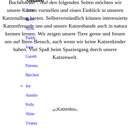
Abschied
Buchenwald“. Auf den folgenden Seiten möchten wir
unsere Katzen vorstellen und einen Einblick in unseren
Anny
Katzenalltag bieten. Selbstverständlich können interessierte
Betty
Katzenfreunde uns und unsere Katzenbande auch in natura
Nicki
kennen lernen. Wir zeigen unsere Tiere gerne und freuen
Paddy
uns auf Ihren Besuch, auch wenn wir keine Katzenkinder
Josie
haben. Viel Spaß beim Spaziergang durch unsere
Gareth
Katzenwelt.
Paloma
Bärchen
Joe
Amelie
Polly
Aline
Titania